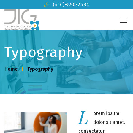
(416)-850-2684
Typography
Home
Typography
L
orem ipsum
dolor sit amet,
consectetur