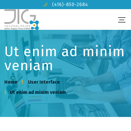
(416)-850-2684
Ut enim ad minim
veniam
Home
User Interface
Ut enim ad minim veniam